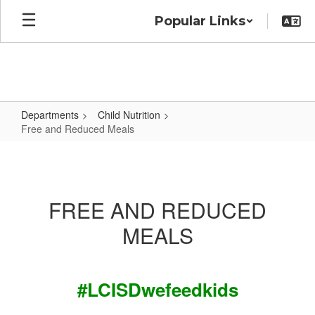
Skip
Popular Links
to
main
content
Departments
Child Nutrition
Free and Reduced Meals
Free
and
Reduced
FREE AND REDUCED
Meals
MEALS
#LCISDwefeedkids